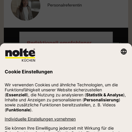
Personalreferentin
Redaktionell empfohlener
externer Inhalt
Ich bin damit
einverstanden, dass mir
externe Inhalte angezeigt werden.
Damit werden personenbezogene
Daten an Drittplattformen übermittelt.
Nolte Küchen GmbH & Co. KG hat
darauf keinen Einfluss. Näheres dazu
lesen Sie in unserer
Datenschutzerklärung. Sie können
die Anzeige jederzeit wieder
deaktivieren.