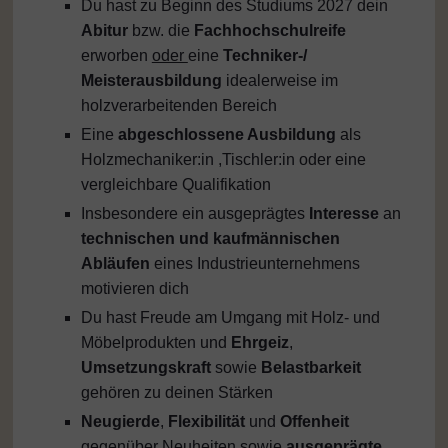
Du hast zu Beginn des Studiums 2027 dein
Abitur
bzw. die
Fachhochschulreife
erworben
oder
eine
Techniker-/
Meisterausbildung
idealerweise im
holzverarbeitenden Bereich
Eine
abgeschlossene Ausbildung
als
Holzmechaniker:in ,Tischler:in oder eine
vergleichbare Qualifikation
Insbesondere ein ausgeprägtes
Interesse
an
technischen und kaufmännischen
Abläufen
eines Industrieunternehmens
motivieren dich
Du hast Freude am Umgang mit Holz- und
Möbelprodukten und
Ehrgeiz
,
Umsetzungskraft
sowie
Belastbarkeit
gehören zu deinen Stärken
Neugierde
,
Flexibilität
und
Offenheit
gegenüber Neuheiten sowie
ausgeprägte